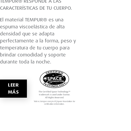
DESDE EL MOMENTO EN QUE TE
ACUESTAS HASTA QUE TE LEVANTAS,
TEMPUR® RESPONDE A LAS
CARACTERÍSTICAS DE TU CUERPO.
El material TEMPUR® es una
espuma viscoelástica de alta
densidad que se adapta
perfectamente a la forma, peso y
temperatura de tu cuerpo para
brindar comodidad y soporte
durante toda la noche.
LEER
MÁS
The Certified Space Technology™
trademark is used under license.
All Rights Reserved.
Visit ec.tempur.com/es-EC/space-foundation for
certification information.