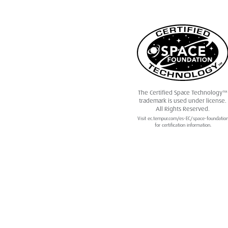
The Certified Space Technology™
trademark is used under license.
All Rights Reserved.
Visit ec.tempur.com/es-EC/space-foundatio
for certification information.