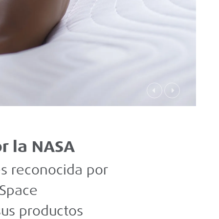
Previous
Next
or la NASA
s reconocida por
 Space