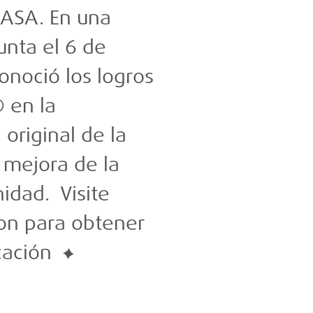
sus productos
NASA. En una
unta el 6 de
noció los logros
 en la
original de la
a mejora de la
nidad.
Visite
on
para obtener
cación