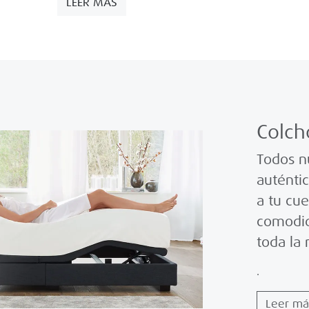
[…]
LEER MÁS
Colc
Todos n
auténti
a tu cu
comodid
toda la
.